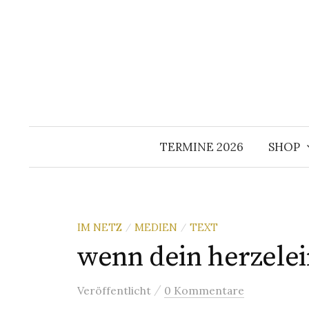
Springe
zum
Inhalt
TERMINE 2026
SHOP
IM NETZ
MEDIEN
TEXT
/
/
wenn dein herzele
/
Veröffentlicht
0 Kommentare