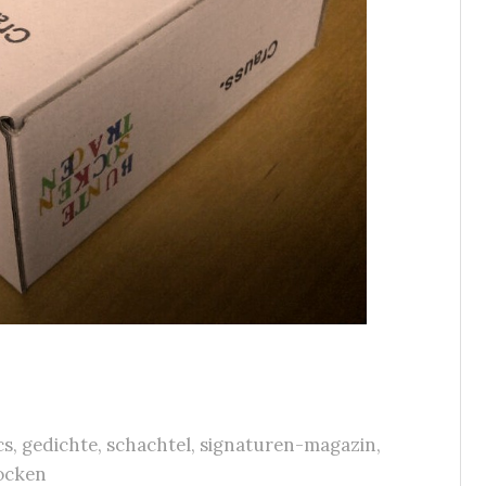
cs
,
gedichte
,
schachtel
,
signaturen-magazin
,
ocken