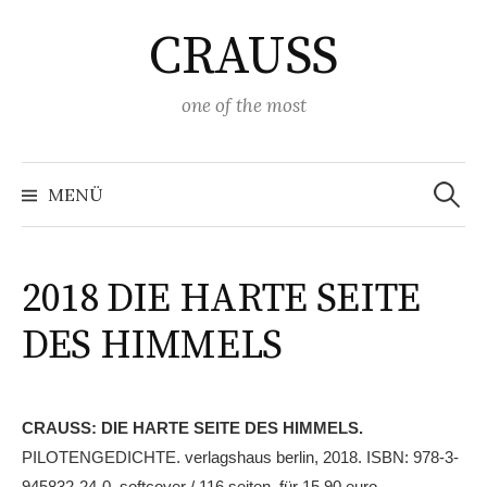
Springe
CRAUSS
zum
Inhalt
one of the most
Suchen
nach:
MENÜ
2018 DIE HARTE SEITE
DES HIMMELS
CRAUSS: DIE HARTE SEITE DES HIMMELS.
PILOTENGEDICHTE. verlagshaus berlin, 2018. ISBN: 978-3-
945832-24-0. softcover / 116 seiten. für 15,90 euro