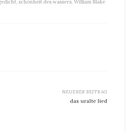
gedicht
,
schönheit des wassers
,
William Blake
NEUERER BEITRAG
das uralte lied