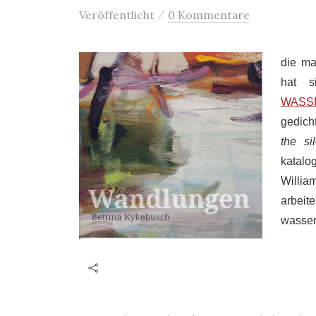
/
Veröffentlicht
0 Kommentare
die ma
hat s
WASS
gedich
the si
katal
Willia
arbeit
wasser 