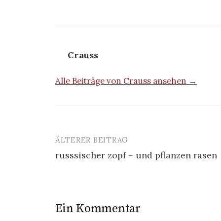
Crauss
Alle Beiträge von Crauss ansehen →
ÄLTERER BEITRAG
Beitrags-
russsischer zopf – und pflanzen rasen
Navigation
Ein Kommentar