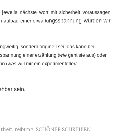
jeweils nächste wort mit sicherheit voraussagen
ngsspannung würden wir
n aufbau einer erwartu
langweilig, sondern originell sei. das kann bei
 spannung einer erzählung (
wie
geht sie aus) oder
nn (
was
will mir ein experimenteller/
ehbar sein.
theit
,
reibung
,
SCHÖNER SCHREIBEN