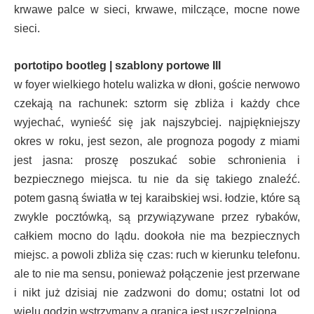
krwawe palce w sieci, krwawe, milczące, mocne nowe
sieci.
portotipo bootleg | szablony portowe III
w foyer wielkiego hotelu walizka w dłoni, goście nerwowo
czekają na rachunek: sztorm się zbliża i każdy chce
wyjechać, wynieść się jak najszybciej. najpiękniejszy
okres w roku, jest sezon, ale prognoza pogody z miami
jest jasna: proszę poszukać sobie schronienia i
bezpiecznego miejsca. tu nie da się takiego znaleźć.
potem gasną światła w tej karaibskiej wsi. łodzie, które są
zwykle pocztówką, są przywiązywane przez rybaków,
całkiem mocno do lądu. dookoła nie ma bezpiecznych
miejsc. a powoli zbliża się czas: ruch w kierunku telefonu.
ale to nie ma sensu, ponieważ połączenie jest przerwane
i nikt już dzisiaj nie zadzwoni do domu; ostatni lot od
wielu godzin wstrzymany a granica jest uszczelniona.