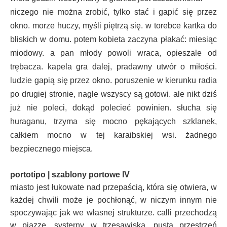
niczego nie można zrobić, tylko stać i gapić się przez
okno. morze huczy, myśli piętrzą się. w torebce kartka do
bliskich w domu. potem kobieta zaczyna płakać: miesiąc
miodowy. a pan młody powoli wraca, opieszale od
trębacza. kapela gra dalej, pradawny utwór o miłości.
ludzie gapią się przez okno. poruszenie w kierunku radia
po drugiej stronie, nagle wszyscy są gotowi. ale nikt dziś
już nie poleci, dokąd polecieć powinien. słucha się
huraganu, trzyma się mocno pękających szklanek,
całkiem mocno w tej karaibskiej wsi. żadnego
bezpiecznego miejsca.
portotipo | szablony portowe IV
miasto jest łukowate nad przepaścią, która się otwiera, w
każdej chwili może je pochłonąć, w niczym innym nie
spoczywając jak we własnej strukturze. calli przechodzą
w piazze, systerny w trzęsawiska, pusta przestrzeń