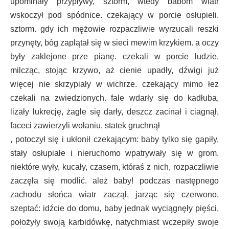
upominały przypływy, sztorm, wtedy babom wiatr
wskoczył pod spódnice. czekający w porcie osłupieli.
sztorm. gdy ich mężowie rozpaczliwie wyrzucali reszki
przynęty, bóg zaplątał się w sieci mewim krzykiem. a oczy
były zaklejone prze pianę. czekali w porcie ludzie.
milcząc, stojąc krzywo, aż cienie upadły, dźwigi już
więcej nie skrzypiały w wichrze. czekający mimo łez
czekali na zwiedzionych. fale wdarły się do kadłuba,
lizały lukrecję, żagle się darły, deszcz zacinał i ciagnął,
faceci zawierzyli wołaniu, statek gruchnął
, potoczył się i ukłonił czekającym: baby tylko się gapiły,
stały osłupiałe i nieruchomo wpatrywały się w grom.
niektóre wyły, kucały, czasem, któraś z nich, rozpaczliwie
zaczęła się modlić. ależ baby! podczas następnego
zachodu słońca wiatr zaczął, jarząc się czerwono,
szeptać: idźcie do domu, baby jednak wyciągnęły pięści,
położyły swoją karbidówkę, natychmiast wczepiły swoje