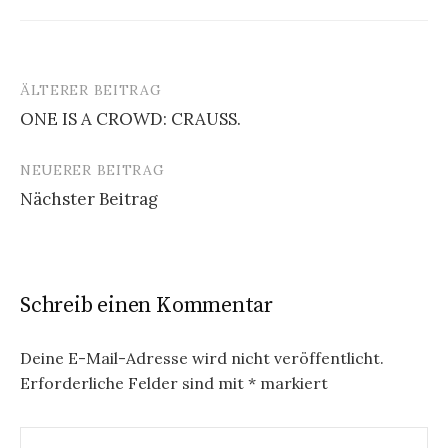
ÄLTERER BEITRAG
Beitrags-
ONE IS A CROWD: CRAUSS.
Navigation
NEUERER BEITRAG
Nächster Beitrag
Schreib einen Kommentar
Deine E-Mail-Adresse wird nicht veröffentlicht.
Erforderliche Felder sind mit
*
markiert