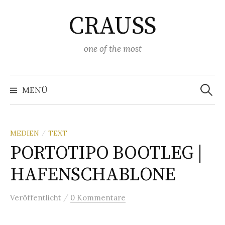
Springe
CRAUSS
zum
Inhalt
one of the most
Suchen
nach:
MENÜ
MEDIEN
TEXT
/
PORTOTIPO BOOTLEG |
HAFENSCHABLONE
/
Veröffentlicht
0 Kommentare