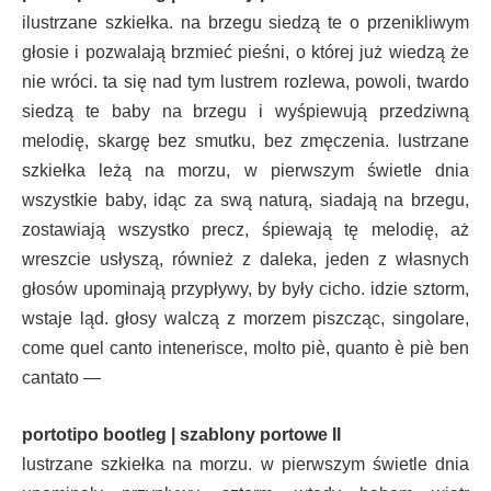
ilustrzane szkiełka. na brzegu siedzą te o przenikliwym
głosie i pozwalają brzmieć pieśni, o której już wiedzą że
nie wróci. ta się nad tym lustrem rozlewa, powoli, twardo
siedzą te baby na brzegu i wyśpiewują przedziwną
melodię, skargę bez smutku, bez zmęczenia. lustrzane
szkiełka leżą na morzu, w pierwszym świetle dnia
wszystkie baby, idąc za swą naturą, siadają na brzegu,
zostawiają wszystko precz, śpiewają tę melodię, aż
wreszcie usłyszą, również z daleka, jeden z własnych
głosów upominają przypływy, by były cicho. idzie sztorm,
wstaje ląd. głosy walczą z morzem piszcząc, singolare,
come quel canto intenerisce, molto piè, quanto è piè ben
cantato —
portotipo bootleg | szablony portowe II
lustrzane szkiełka na morzu. w pierwszym świetle dnia