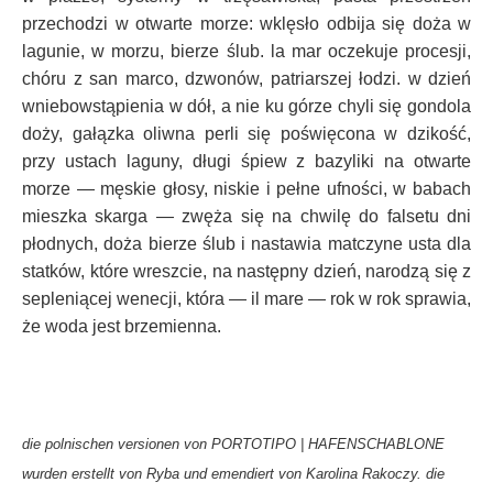
przechodzi w otwarte morze: wklęsło odbija się doża w
lagunie, w morzu, bierze ślub. la mar oczekuje procesji,
chóru z san marco, dzwonów, patriarszej łodzi. w dzień
wniebowstąpienia w dół, a nie ku górze chyli się gondola
doży, gałązka oliwna perli się poświęcona w dzikość,
przy ustach laguny, długi śpiew z bazyliki na otwarte
morze — męskie głosy, niskie i pełne ufności, w babach
mieszka skarga — zwęża się na chwilę do falsetu dni
płodnych, doża bierze ślub i nastawia matczyne usta dla
statków, które wreszcie, na następny dzień, narodzą się z
sepleniącej wenecji, która — il mare — rok w rok sprawia,
że woda jest brzemienna.
die polnischen versionen von PORTOTIPO | HAFENSCHABLONE
wurden erstellt von Ryba und emendiert von Karolina Rakoczy. die