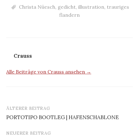
Christa Nüesch
,
gedicht
,
illustration
,
trauriges
flandern
Crauss
Alle Beiträge von Crauss ansehen →
ÄLTERER BEITRAG
Beitrags-
PORTOTIPO BOOTLEG | HAFENSCHABLONE
Navigation
NEUERER BEITRAG