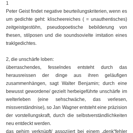
1
Peter Geist findet negative beurteilungskriterien, wenn es
um gedichte geht: klischeereiches ( = unauthentisches)
zeitgeistge
s
tö
h
n, pseudopoetische bebilderung von
thesen, stilposen und die soundsovielte imitation eines
traklgedichtes.
2, die unschärfe loben:
überraschendes, fesselndes entsteht durch das
herausreissen der dinge aus ihren geläufigen
zusammenhängen, sagt Walter Benjamin; durch eine
bewusst gewordene/ gezielt herbeigeführte unschärfe im
welterleben (eine sehschwäche, das verlesen,
missverständnise), so Jan Wagner entsteht eine präzision
der vorstellungskraft, durch die selbstverständlichkeiten
neu entdeckt werden.
das gehirn verknüpft/ assoziiert bei einem „denk“fehler