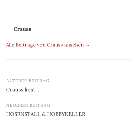
Crauss
Alle Beiträge von Crauss ansehen →
ÄLTERER BEITRAG
Beitrags-
Crauss liest …
Navigation
NEUERER BEITRAG
HOSENSTALL & HOBBYKELLER