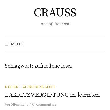
Springe
CRAUSS
zum
Inhalt
one of the most
Suchen
nach:
MENÜ
Schlagwort:
zufriedene leser
MEDIEN
ZUFRIEDENE LESER
/
LAKRITZVERGIFTUNG in kärnten
/
Veröffentlicht
0 Kommentare