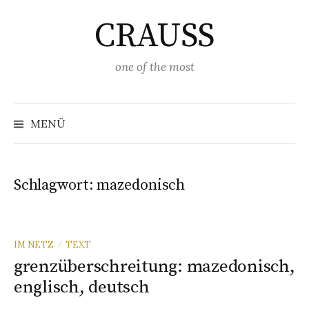
Springe
CRAUSS
zum
Inhalt
one of the most
Suchen
nach:
MENÜ
Schlagwort:
mazedonisch
IM NETZ
TEXT
/
grenzüberschreitung: mazedonisch,
englisch, deutsch