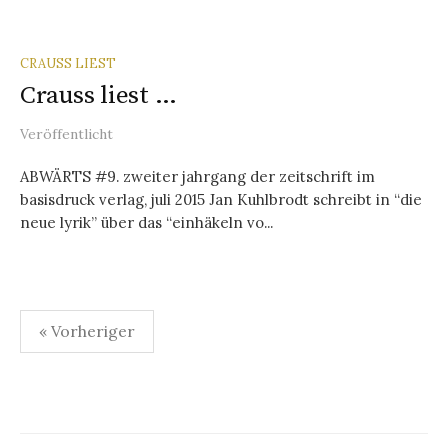
CRAUSS LIEST
Crauss liest …
Veröffentlicht
ABWÄRTS #9. zweiter jahrgang der zeitschrift im
basisdruck verlag, juli 2015 Jan Kuhlbrodt schreibt in “die
neue lyrik” über das “einhäkeln vo...
Seitennummerierung
« Vorheriger
der
Beiträge