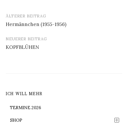
ÄLTERER BEITRAG
Beitrags-
Hermännchen (1955-1956)
Navigation
NEUERER BEITRAG
KOPFBLÜHEN
ICH WILL MEHR
TERMINE 2026
SHOP