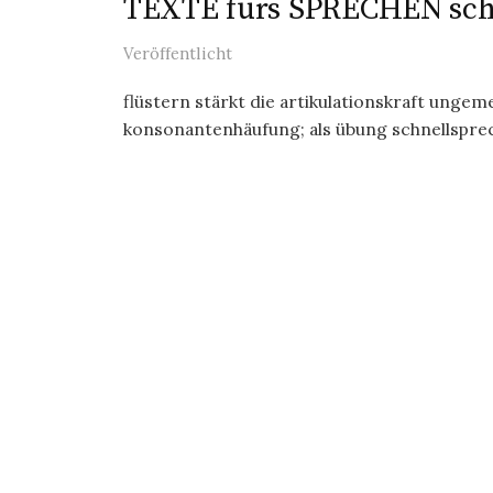
TEXTE fürs SPRECHEN schre
Veröffentlicht
flüstern stärkt die artikulationskraft ungeme
konsonantenhäufung; als übung schnellsprech