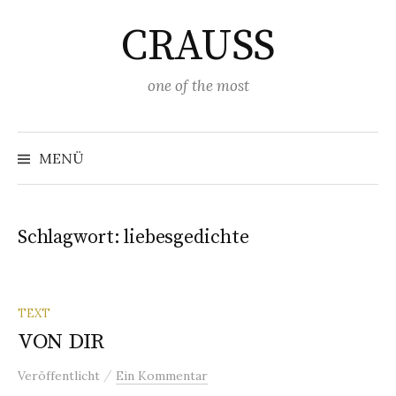
Springe
CRAUSS
zum
Inhalt
one of the most
Suchen
nach:
MENÜ
Schlagwort:
liebesgedichte
TEXT
VON DIR
/
Veröffentlicht
Ein Kommentar