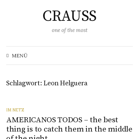
Springe
CRAUSS
zum
Inhalt
one of the most
Suchen
nach:
MENÜ
Schlagwort:
Leon Helguera
IM NETZ
AMERICANOS TODOS – the best
thing is to catch them in the middle
of the night