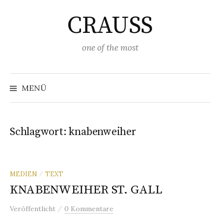
Springe
CRAUSS
zum
Inhalt
one of the most
Suchen
nach:
MENÜ
Schlagwort:
knabenweiher
MEDIEN
TEXT
/
KNABENWEIHER ST. GALL
/
Veröffentlicht
0 Kommentare