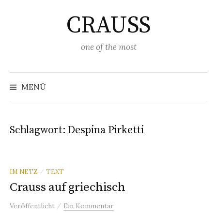
Springe
CRAUSS
zum
Inhalt
one of the most
Suchen
nach:
MENÜ
Schlagwort:
Despina Pirketti
IM NETZ
TEXT
/
Crauss auf griechisch
/
Veröffentlicht
Ein Kommentar