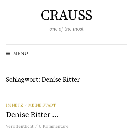
Springe
CRAUSS
zum
Inhalt
one of the most
Suchen
nach:
MENÜ
Schlagwort:
Denise Ritter
IM NETZ
MEINE STADT
/
Denise Ritter …
/
Veröffentlicht
0 Kommentare