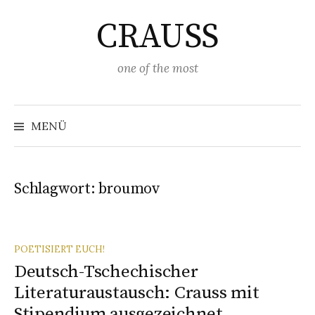
Springe
CRAUSS
zum
Inhalt
one of the most
Suchen
nach:
MENÜ
Schlagwort:
broumov
POETISIERT EUCH!
Deutsch-Tschechischer
Literaturaustausch: Crauss mit
Stipendium ausgezeichnet