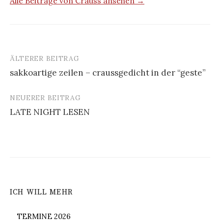
Alle Beiträge von Crauss ansehen →
ÄLTERER BEITRAG
Beitrags-
sakkoartige zeilen – craussgedicht in der “geste”
Navigation
NEUERER BEITRAG
LATE NIGHT LESEN
ICH WILL MEHR
TERMINE 2026