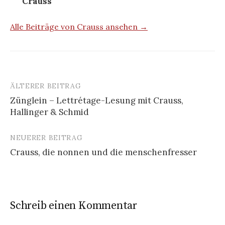
Crauss
Alle Beiträge von Crauss ansehen →
ÄLTERER BEITRAG
Beitrags-
Zünglein – Lettrétage-Lesung mit Crauss,
Navigation
Hallinger & Schmid
NEUERER BEITRAG
Crauss, die nonnen und die menschenfresser
Schreib einen Kommentar