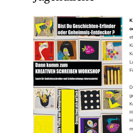
K
o
e
K
K
L
F
D
g
K
H
H
m