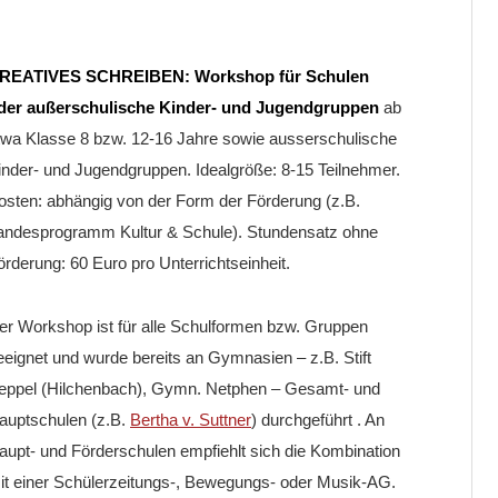
REATIVES SCHREIBEN: Workshop für Schulen
der außerschulische Kinder- und Jugendgruppen
ab
twa Klasse 8 bzw. 12-16 Jahre sowie ausserschulische
inder- und Jugendgruppen. Idealgröße: 8-15 Teilnehmer.
osten: abhängig von der Form der Förderung (z.B.
andesprogramm Kultur & Schule). Stundensatz ohne
örderung: 60 Euro pro Unterrichtseinheit.
er Workshop ist für alle Schulformen bzw. Gruppen
eeignet und wurde bereits an Gymnasien – z.B. Stift
eppel (Hilchenbach), Gymn. Netphen – Gesamt- und
auptschulen (z.B.
Bertha v. Suttner
) durchgeführt . An
aupt- und Förderschulen empfiehlt sich die Kombination
it einer Schülerzeitungs-, Bewegungs- oder Musik-AG.