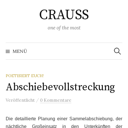
Springe
CRAUSS
zum
Inhalt
one of the most
Suchen
nach:
MENÜ
POETISIERT EUCH!
Abschiebevollstreckung
/
Veröffentlicht
0 Kommentare
Die detaillierte Planung einer Sammelabschiebung, der
nächtliche Großeinsatz in den Unterkünften der