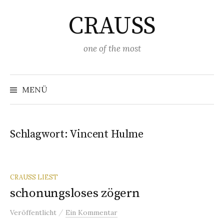
Springe
CRAUSS
zum
Inhalt
one of the most
Suchen
nach:
MENÜ
Schlagwort:
Vincent Hulme
CRAUSS LIEST
schonungsloses zögern
/
Veröffentlicht
Ein Kommentar