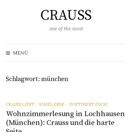
Springe
CRAUSS
zum
Inhalt
one of the most
Suchen
nach:
MENÜ
Schlagwort:
münchen
CRAUSS LIEST
KUGEL ERDE
POETISIERT EUCH!
/
/
Wohnzimmerlesung in Lochhausen
(München): Crauss und die harte
Seite