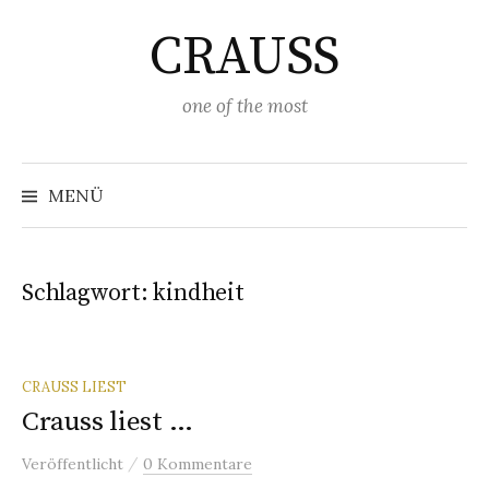
Springe
CRAUSS
zum
Inhalt
one of the most
Suchen
nach:
MENÜ
Schlagwort:
kindheit
CRAUSS LIEST
Crauss liest …
/
Veröffentlicht
0 Kommentare