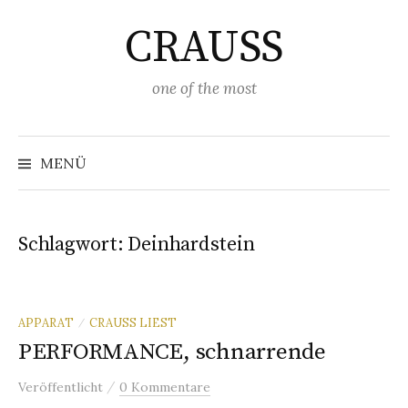
Springe
CRAUSS
zum
Inhalt
one of the most
Suchen
nach:
MENÜ
Schlagwort:
Deinhardstein
APPARAT
CRAUSS LIEST
/
PERFORMANCE, schnarrende
/
Veröffentlicht
0 Kommentare